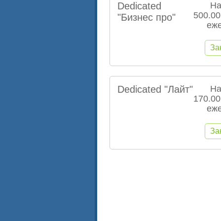
Dedicated
На
500.00
"Бизнес про"
еж
Dedicated "Лайт"
На
170.00
еж