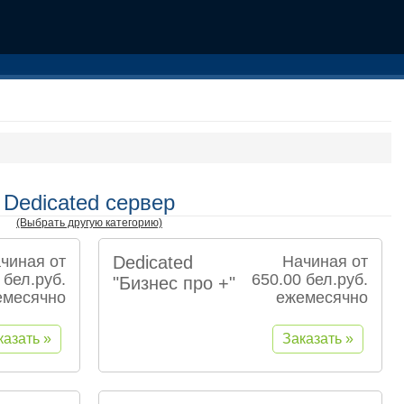
Dedicated cервер
(Выбрать другую категорию)
чиная от
Dedicated
Начиная от
 бел.руб.
650.00 бел.руб.
"Бизнес про +"
емесячно
ежемесячно