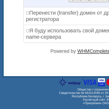
Перенести (transfer) домен от д
регистратора
Я буду использовать свой доме
name-сервера
Powered by
WHMCompleteS
Общество с ограничен
Свидетельство № 693414595 от 09
Республика Беларусь, г. З
Расчётный счёт:
«Приорбанк» ОАО 